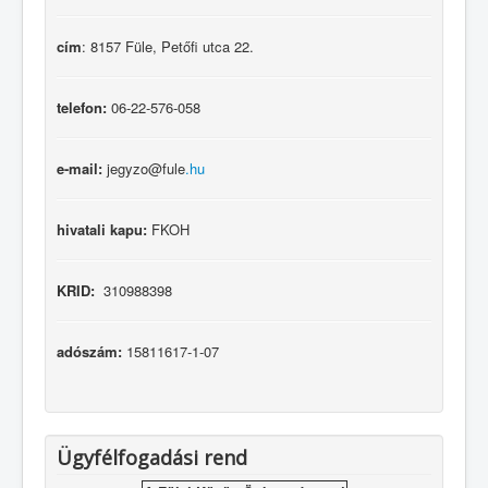
cím
: 8157 Füle, Petőfi utca 22.
telefon:
06-22-576-058
e-mail:
jegyzo@fule
.hu
hivatali kapu:
FKOH
KRID:
310988398
adószám:
15811617-1-07
Ügyfélfogadási rend