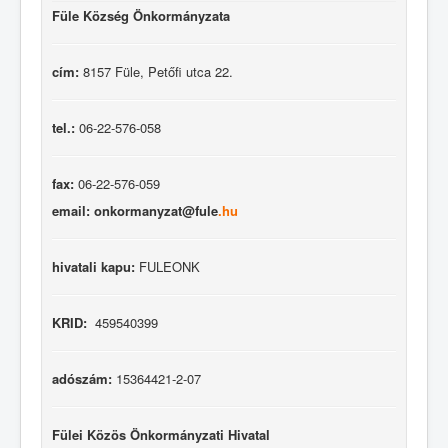
Füle Község Önkormányzata
cím:
8157 Füle, Petőfi utca 22.
tel.:
06-22-576-058
fax:
06-22-576-059
email: onkormanyzat@fule
.hu
hivatali kapu:
FULEONK
KRID:
459540399
adószám:
15364421-2-07
Fülei Közös Önkormányzati Hivatal