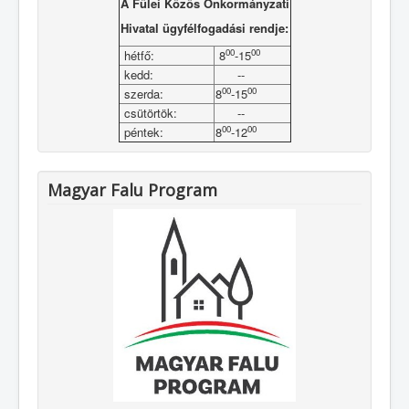
A Fülei Közös Önkormányzati
Hivatal ügyfélfogadási rendje:
00
00
hétfő:
8
-15
kedd:
--
00
00
szerda:
8
-15
csütörtök:
--
00
00
péntek:
8
-12
Magyar Falu Program