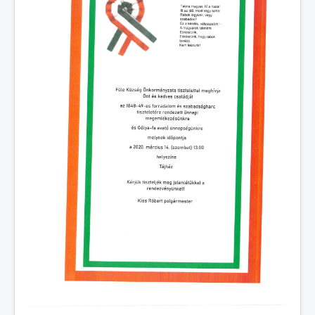
E-ügyintézés
Választás
Terembérlés
Elérhetőségek
Szabályzatok