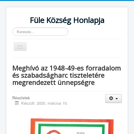
Füle Község Honlapja
Keresés...
Navigáció
váltása
Kezdőlap
Meghívó az 1948-49-es forradalom
TELEPÜLÉSÜNK
és szabadságharc tiszteletére
ÖNKORMÁNYZAT
megrendezett ünnepségre
HIVATAL
Események
Részletek
INTÉZMÉNYEK
Készült: 2020. március 10.
CIVIL SZERVEZETEK
Hirdetmények
Egészségügy