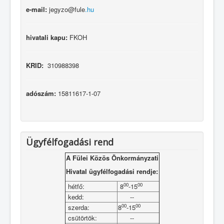
e-mail:
jegyzo@fule
.hu
hivatali kapu:
FKOH
KRID:
310988398
adószám:
15811617-1-07
Ügyfélfogadási rend
A Fülei Közös Önkormányzati
Hivatal ügyfélfogadási rendje:
00
00
hétfő:
8
-15
kedd:
--
00
00
szerda:
8
-15
csütörtök:
--