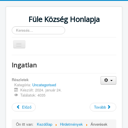
Füle Község Honlapja
Keresés...
Navigáció
váltása
Kezdőlap
Ingatlan
TELEPÜLÉSÜNK
ÖNKORMÁNYZAT
Részletek
HIVATAL
Kategória:
Uncategorised
Események
Készült: 2024. január 24.
Találatok: 4035
INTÉZMÉNYEK
CIVIL SZERVEZETEK
Előző
Tovább
Hirdetmények
Egészségügy
Ön itt van:
Kezdőlap
Hirdetmények
Árverések