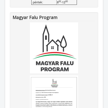
00
00
péntek:
8
-12
Magyar Falu Program