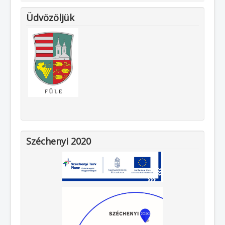
E-ügyintézés
Üdvözöljük
Választás
Terembérlés
Elérhetőségek
Szabályzatok
Széchenyi 2020