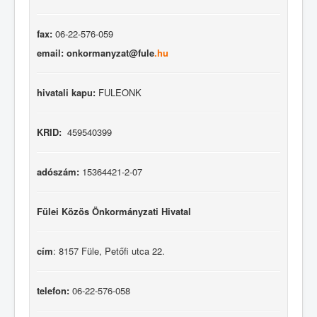
fax:
06-22-576-059
email: onkormanyzat@fule
.hu
hivatali kapu:
FULEONK
KRID:
459540399
adószám:
15364421-2-07
Fülei Közös Önkormányzati Hivatal
cím
: 8157 Füle, Petőfi utca 22.
telefon:
06-22-576-058