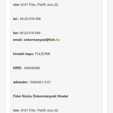
cím:
8157 Füle, Petőfi utca 22.
tel.:
06-22-576-058
fax:
06-22-576-059
email: onkormanyzat@fule
.hu
hivatali kapu:
FULEONK
KRID:
459540399
adószám:
15364421-2-07
Fülei Közös Önkormányzati Hivatal
cím
: 8157 Füle, Petőfi utca 22.