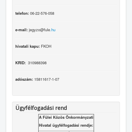
telefon:
06-22-576-058
e-mail:
jegyzo@fule
.hu
hivatali kapu:
FKOH
KRID:
310988398
adószám:
15811617-1-07
Ügyfélfogadási rend
A Fülei Közös Önkormányzati
Hivatal ügyfélfogadási rendje: