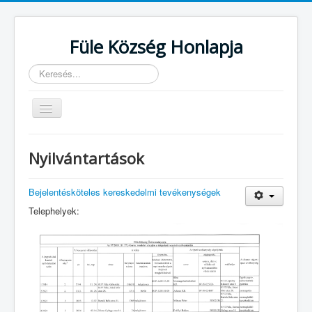
Füle Község Honlapja
Keresés...
Navigáció
váltása
Kezdőlap
Nyilvántartások
TELEPÜLÉSÜNK
ÖNKORMÁNYZAT
Bejelentésköteles kereskedelmi tevékenységek
HIVATAL
Telephelyek:
Események
INTÉZMÉNYEK
CIVIL SZERVEZETEK
Hirdetmények
Egészségügy