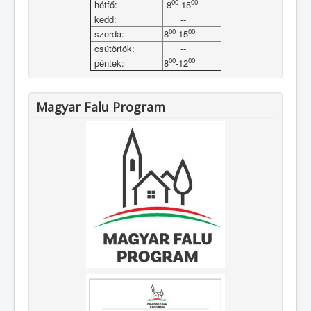
00
00
hétfő:
8
-15
kedd:
--
00
00
szerda:
8
-15
csütörtök:
--
00
00
péntek:
8
-12
Magyar Falu Program