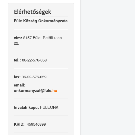
Elérhetőségek
Füle Község Önkormányzata
cím:
8157 Füle, Petőfi utca
22.
tel.:
06-22-576-058
fax:
06-22-576-059
email:
onkormanyzat@fule
.hu
hivatali kapu:
FULEONK
KRID:
459540399