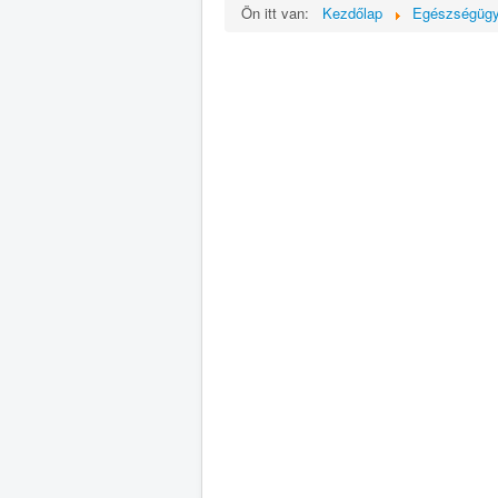
Ön itt van:
Kezdőlap
Egészségüg