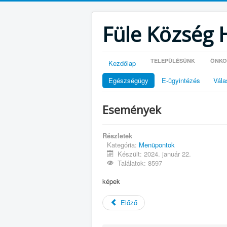
Füle Község 
TELEPÜLÉSÜNK
ÖNKO
Kezdőlap
Egészségügy
E-ügyintézés
Vála
Események
Részletek
Kategória:
Menüpontok
Készült: 2024. január 22.
Találatok: 8597
képek
Előző