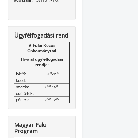
Ügyfélfogadási rend
A Fülei Közös
Önkormányzati
Hivatal ügyfélfogadási
rendje:
00
00
hétfő:
8
-15
kedd:
--
00
00
szerda:
8
-15
csütörtök:
--
00
00
péntek:
8
-12
Magyar Falu
Program