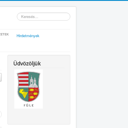
Keresés...
ZETEK
Hirdetmények
Üdvözöljük