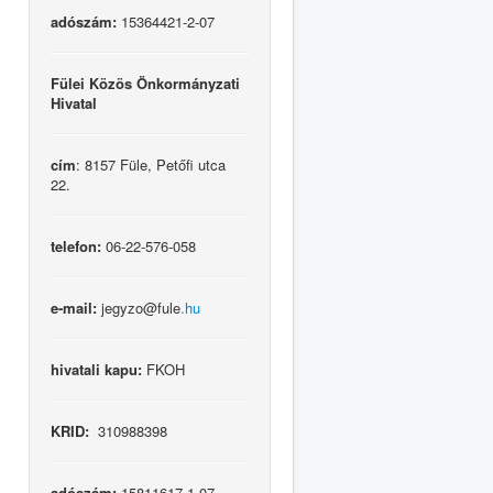
adószám:
15364421-2-07
Fülei Közös Önkormányzati
Hivatal
cím
: 8157 Füle, Petőfi utca
22.
telefon:
06-22-576-058
e-mail:
jegyzo@fule
.hu
hivatali kapu:
FKOH
KRID:
310988398
adószám:
15811617-1-07